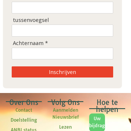
tussenvoegsel
Achternaam *
Inschrijven
Over Ons
Volg Ons
Hoe te
helpen
Contact
Aanmelden
Nieuwsbrief
Uw
Doelstelling
bijdrage
Lezen
ANBI status