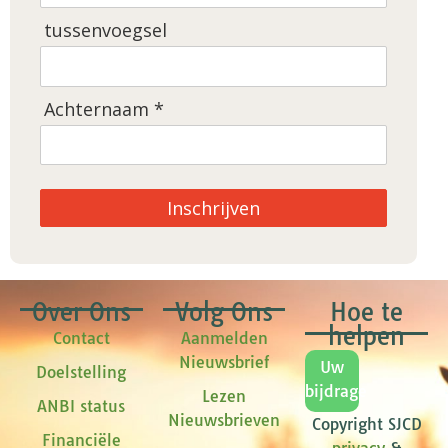
tussenvoegsel
Achternaam *
Inschrijven
Over Ons
Volg Ons
Hoe te
helpen
Contact
Aanmelden
Nieuwsbrief
Uw
Doelstelling
bijdrage
Lezen
ANBI status
Nieuwsbrieven
Copyright SJCD
Financiële